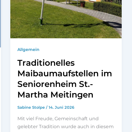
Allgemein
Traditionelles
Maibaumaufstellen im
Seniorenheim St.-
Martha Meitingen
Sabine Stolpe
/
14. Juni 2026
Mit viel Freude, Gemeinschaft und
gelebter Tradition wurde auch in diesem